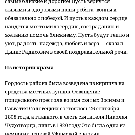
самые близкие и дорогие! Пусть вернутся
живыми и здоровыми наши ребята- воины и
обязательно с победой. И пусть в каждом сердце
найдется место милосердию, состраданию и
желанию помочь ближнему. Пусть будут тепло и
уют, радость, надежда, любовь и вера, -- сказал
Динис Радисович в своей поздравительной речи.
Из истории храма
Гордость района была возведена из кирпича на
средства местных купцов. Освящение
придельного престола во имя святых Зосимы и
Савватия Соловецких состоялось 26 сентября
1808 года, а главного, в честь святителя Николая
Чудотворца, лишь в 1820 году.Это была одна из
немногих церквей Уфимской епархии,