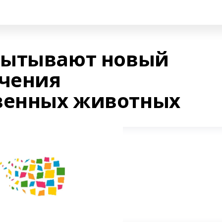
пытывают новый
ечения
венных животных