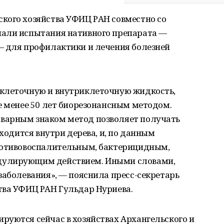
кого хозяйства УФИЦ РАН совместно со
чали испытания нативного препарата —
— для профилактики и лечения болезней
жклеточную и внутриклеточную жидкость,
е менее 50 лет биорезонансным методом.
варным знаком метод позволяет получать
аходится внутри дерева, и, по данным
ротивовоспалительным, бактерицидным,
дулирующим действием. Иными словами,
заболевания», — пояснила пресс-секретарь
тва УФИЦ РАН Гульдар Нуриева.
руются сейчас в хозяйствах Архангельского и