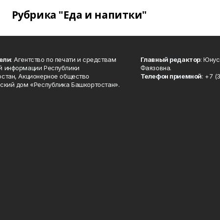
Рубрика "Еда и напитки"
ели
: Агентство по печати и средствам
Главный редактор
: Юну
й информации Республики
Фаязовна.
стан, Акционерное общество
Телефон приемной
: +7 (
ский дом «Республика Башкортостан».