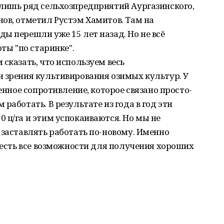
 лишь ряд сельхозпредприятий Аургазинского,
ов, отметил Рустэм Хамитов. Там на
ы перешли уже 15 лет назад. Но не всё
оты "по старинке".
сказать, что используем весь
и зрения культивирования озимых культур. У
венное сопротивление, которое связано просто-
работать. В результате из года в год эти
 ц/га и этим успокаиваются. Но мы не
 заставлять работать по-новому. Именно
о есть все возможности для получения хороших