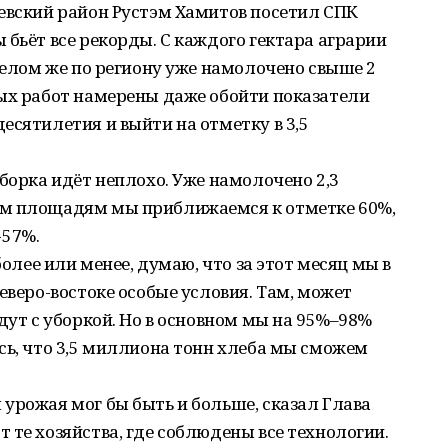
евский район Рустэм Хамитов посетил СПК
 бьёт все рекорды. С каждого гектара аграрии
 целом же по региону уже намолочено свыше 2
ных работ намерены даже обойти показатели
есятилетия и выйти на отметку в 3,5
уборка идёт неплохо. Уже намолочено 2,3
ым площадям мы приближаемся к отметке 60%,
-57%.
более или менее, думаю, что за этот месяц мы в
еверо-востоке особые условия. Там, может
дут с уборкой. Но в основном мы на 95%–98%
сь, что 3,5 миллиона тонн хлеба мы сможем
урожая мог бы быть и больше, сказал Глава
 те хозяйства, где соблюдены все технологии.