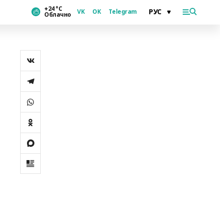
+24 °С
VK
OK
Telegram
Облачно