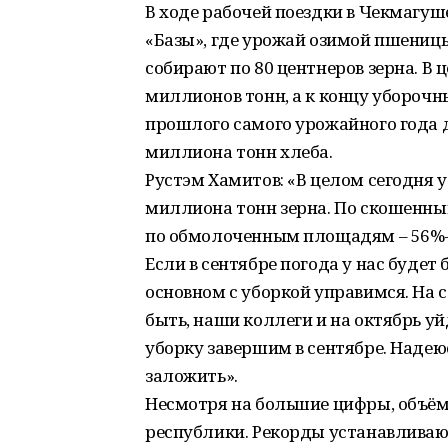
В ходе рабочей поездки в Чекмагуш
«Базы», где урожай озимой пшеницы
собирают по 80 центнеров зерна. В
миллионов тонн, а к концу убороч
прошлого самого урожайного года д
миллиона тонн хлеба.
Рустэм Хамитов: «В целом сегодня 
миллиона тонн зерна. По скошенн
по обмолоченным площадям – 56%
Если в сентябре погода у нас будет 
основном с уборкой управимся. На с
быть, наши коллеги и на октябрь уй
уборку завершим в сентябре. Надею
заложить».
Несмотря на большие цифры, объём 
республики. Рекорды устанавливают