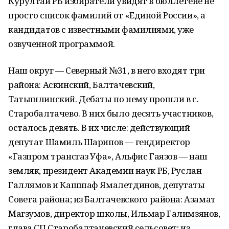
Курултай РБ избиратели увидят в бюллетене не
просто список фамилий от «Единой России», а
кандидатов с известными фамилиями, уже
озвученной программой.
Наш округ — Северный №31, в него входят три
района: Аскинский, Балтачевский,
Татышлинский. Дебаты по нему прошли в с.
Старобалтачево. В них было десять участников,
осталось девять. В их числе: действующий
депутат Шамиль Шарипов — гендиректор
«Газпром трансгаз Уфа», Альфис Гаязов — наш
земляк, президент Академии наук РБ, Руслан
Галлямов и Кашшаф Ямалетдинов, депутаты
Совета района; из Балтачевского района: Азамат
Магзумов, директор школы, Ильмар Галимзянов,
глава СП Старобалтачевский сельсовет; из