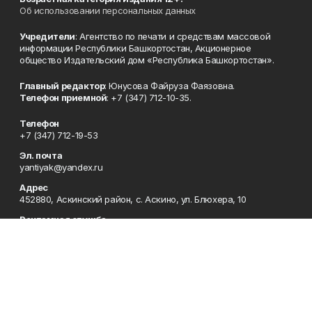
Об использовании персональных данных
Учредители
: Агентство по печати и средствам массовой
информации Республики Башкортостан, Акционерное
общество Издательский дом «Республика Башкортостан».
Главный редактор
: Юнусова Файруза Фаязовна.
Телефон приемной
: +7 (347) 712-10-35.
Телефон
+7 (347) 712-19-53
Эл. почта
yantiyak@yandex.ru
Адрес
452880, Аскинский район, с. Аскино, ул. Блюхера, 10
Рекламная служба
+7 (347) 712-20-60
Отдел кадров
+7 (347) 712-19-30