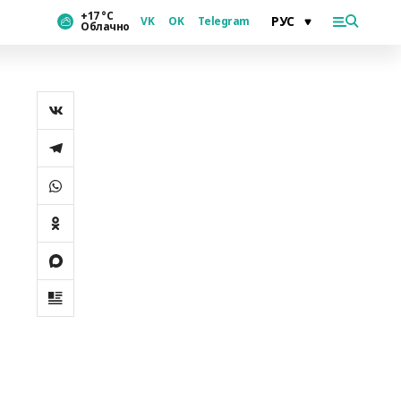
+17 °С
VK
OK
Telegram
Облачно