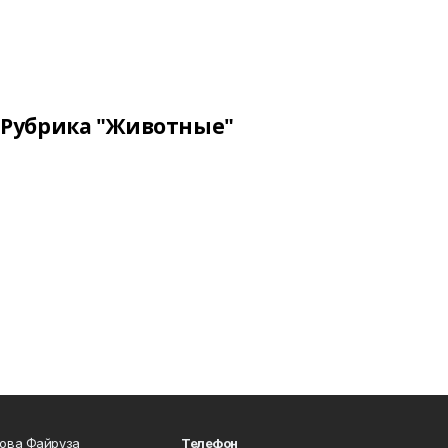
Рубрика "Животные"
сова Файруза
Телефон