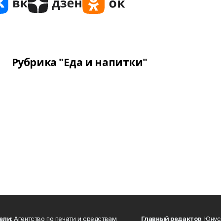
Рубрика "Еда и напитки"
ели
: Агентство по печати и средствам
Главный редактор
: Юну