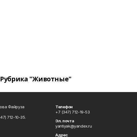
Рубрика "Животные"
сова Файруза
Телефон
+7 (347) 712-19-53
347) 712-10-35.
Эл. почта
yantiyak@yandex.ru
Адрес