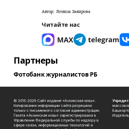
Автор:
Лениза Закирова
Читайте нас
Партнеры
Фотобанк журналистов РБ
© 2015-2026 Сайт издания «Аскинская новь».
Учредит
Копирование информации сайта разрешено
массово
только с письменного согласия администрации.
Башкорто
Газета «Аскинская новь» зарегистрирована в
Издатель
Управлении Федеральной службы по надзору в
сфере связи, информационных технологий и