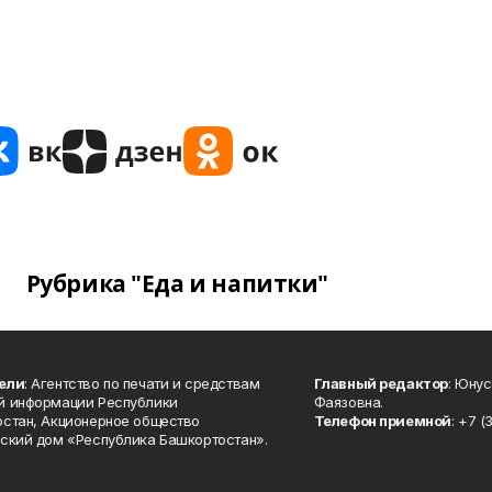
Рубрика "Еда и напитки"
ели
: Агентство по печати и средствам
Главный редактор
: Юну
й информации Республики
Фаязовна.
стан, Акционерное общество
Телефон приемной
: +7 (
ский дом «Республика Башкортостан».