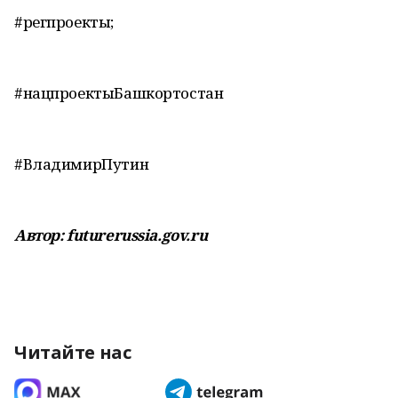
#регпроекты;
#нацпроектыБашкортостан
#ВладимирПутин
Автор: futurerussia.gov.ru
Читайте нас