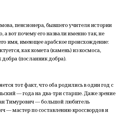
мова, пенсионера, бывшего учителя истории
, а вот почему его назвали именно так, не
 его имя, имеющее арабское происхождение:
туется, как комета (камень) из космоса,
 добра (посланник добра).
ется тот факт, что оба родились в один год с
льский — года на два-три старше. Даже зрение
сфан Тимурович — большой любитель
ич — мастер по составлению кроссвордов и