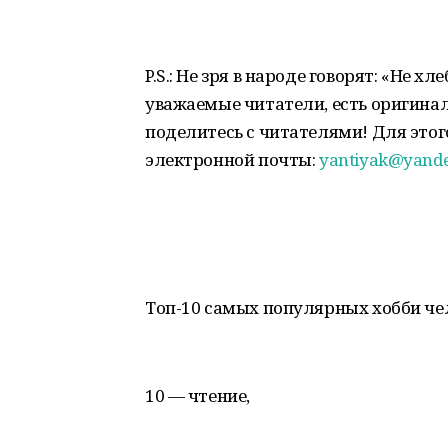
P.S.: Не зря в народе говорят: «Не х
уважаемые читатели, есть оригинал
поделитесь с читателями! Для этог
электронной почты:
yantiyak@yande
Топ-10 самых популярных хобби че
10 — чтение,