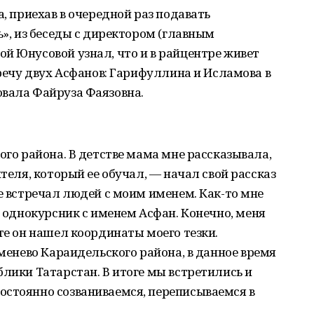
а, приехав в очередной раз подавать
ь», из беседы с директором (главным
й Юнусовой узнал, что и в райцентре живет
тречу двух Асфанов: Гарифуллина и Исламова в
овала Файруза Фаязовна.
ого района. В детстве мама мне рассказывала,
ителя, который ее обучал, — начал свой рассказ
не встречал людей с моим именем. Как-то мне
л однокурсник с именем Асфан. Конечно, меня
те он нашел координаты моего тезки.
рменево Караидельского района, в данное время
блики Татарстан. В итоге мы встретились и
остоянно созваниваемся, переписываемся в