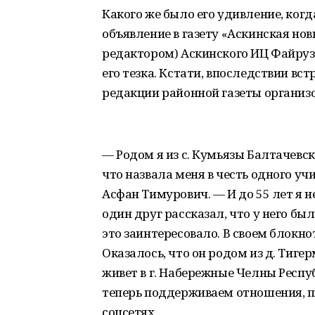
Какого же было его удивление, когд
объявление в газету «Аскинская нов
редактором) Аскинского ИЦ Файрузо
его тезка. Кстати, впоследствии вс
редакции районной газеты организ
— Родом я из с. Кумьязы Балтачевск
что назвала меня в честь одного уч
Асфан Тимурович. — И до 55 лет я 
один друг рассказал, что у него бы
это заинтересовало. В своем блокно
Оказалось, что он родом из д. Тиге
живет в г. Набережные Челны Респу
теперь поддерживаем отношения, п
соцсетях.