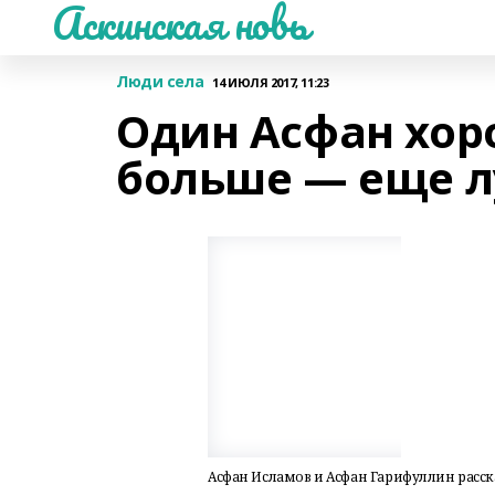
Аскинская новь
Люди села
14 ИЮЛЯ 2017, 11:23
Один Асфан хоро
больше — еще л
Асфан Исламов и Асфан Гарифуллин расска