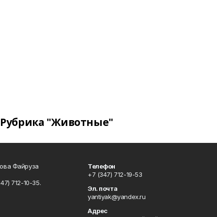
Рубрика "Животные"
сова Файруза
Телефон
+7 (347) 712-19-53
347) 712-10-35.
Эл. почта
yantiyak@yandex.ru
Адрес