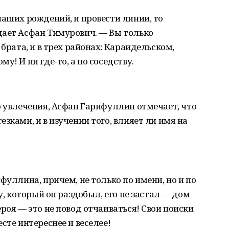
наших рождений, и провести линии, то
дает Асфан Тимурович. — Вы только
 брата, и в трех районах: Караидельском,
у! И ни где-то, а по соседству.
о увлечения, Асфан Гарифуллин отмечает, что
зками, и в изучении того, влияет ли имя на
фуллина, причем, не только по имени, но и по
у, который он раздобыл, его не застал — дом
роя — это не повод отчаиваться! Свои поиски
сте интереснее и веселее!