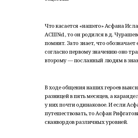
Что касается «нашего» Асфана Исла
АСШ№1, то он родился в д. Чурашево
помнит. Зато знает, что обозначает
согласно первому значению оно трак
второму — посланный людям в знак
В ходе общения наших героев выясня
разницей в пять месяцев, а караиде
у них почти одинаковое. И если А
путешествовать, то Асфан Рифгатов
сканвордов различных уровней.