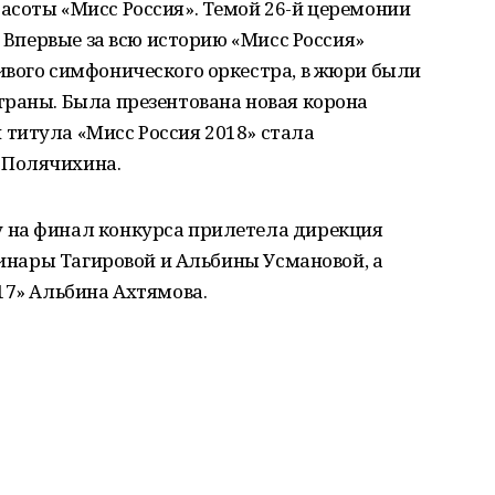
асоты «Мисс Россия». Темой 26-й церемонии
. Впервые за всю историю «Мисс Россия»
ивого симфонического оркестра, в жюри были
траны. Была презентована новая корона
титула «Мисс Россия 2018» стала
 Полячихина.
 на финал конкурса прилетела дирекция
Линары Тагировой и Альбины Усмановой, а
17» Альбина Ахтямова.