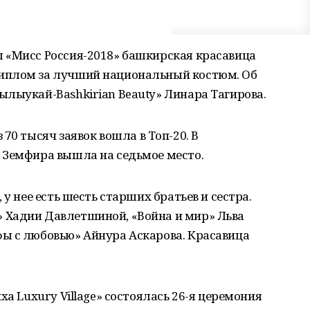
 «Мисс Россия-2018» башкирская красавица
иплом за лучший национальный костюм. Об
лыукай-Bashkirian Beauty» Линара Тагирова.
 70 тысяч заявок вошла в Топ-20. В
 Земфира вышла на седьмое место.
 у нее есть шесть старших братьев и сестра.
 Хадии Давлетшиной, «Война и мир» Льва
ы с любовью» Айнура Аскарова. Красавица
ха Luxury Village» состоялась 26-я церемония