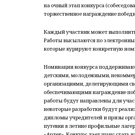
на очный этап конкурса (собеседова
торжественное награждение победит
Каждый участник может выполнить 
Работы высылаются по электронны
которые курируют конкретную ном
Номинации конкурса поддерживаю
детскими, молодежными, некоммер
организациями, делегирующими сво
обеспечивающими награждение по
работы будут направлены для участ
некоторые разработки будут реали
дипломы учредителей и призы орга
путевки в летние профильные лагер
«Артек». Конкурс дает шанс стать 