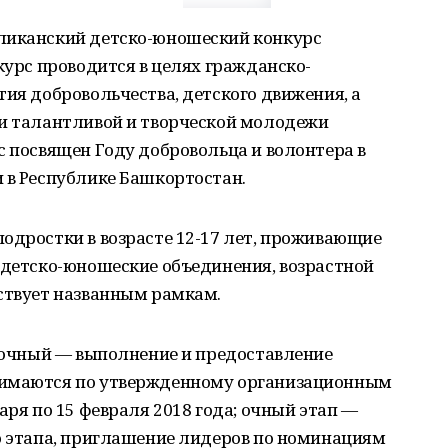
ликанский детско-юношеский конкурс
курс проводится в целях гражданско-
тия добровольчества, детского движения, а
ки талантливой и творческой молодежи
с посвящен Году добровольца и волонтера в
 в Республике Башкортостан.
одростки в возрасте 12-17 лет, проживающие
 детско-юношеские объединения, возрастной
тствует названным рамкам.
заочный — выполнение и предоставление
нимаются по утвержденному организационным
аря по 15 февраля 2018 года; очный этап —
о этапа, приглашение лидеров по номинациям