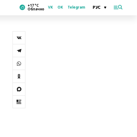
+17 °С
VK
OK
Telegram
Облачно