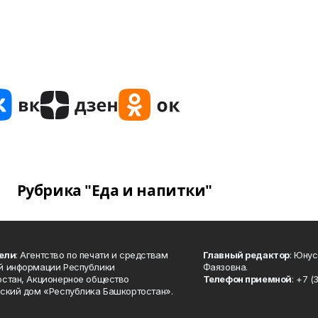
Рубрика "Еда и напитки"
ели
: Агентство по печати и средствам
Главный редактор
: Юну
й информации Республики
Фаязовна.
стан, Акционерное общество
Телефон приемной
: +7 (
ский дом «Республика Башкортостан».