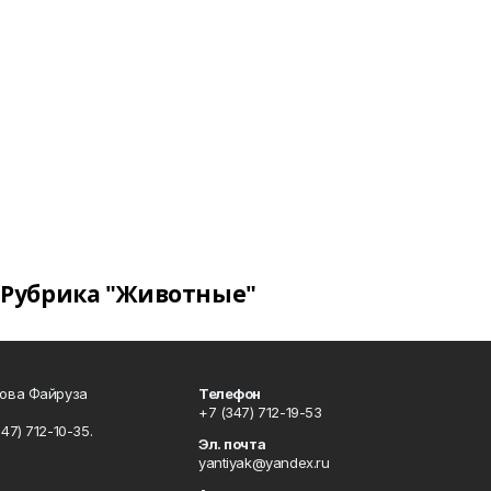
Рубрика "Животные"
сова Файруза
Телефон
+7 (347) 712-19-53
347) 712-10-35.
Эл. почта
yantiyak@yandex.ru