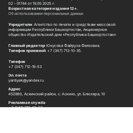
02 - 01744 от 19.05.2025 г.
Возрастная категория издания 12+.
Об использовании персональных данных
Учредители
: Агентство по печати и средствам массовой
информации Республики Башкортостан, Акционерное
общество Издательский дом «Республика Башкортостан».
Главный редактор
: Юнусова Файруза Фаязовна.
Телефон приемной
: +7 (347) 712-10-35.
Телефон
+7 (347) 712-19-53
Эл. почта
yantiyak@yandex.ru
Адрес
452880, Аскинский район, с. Аскино, ул. Блюхера, 10
Рекламная служба
+7 (347) 712-20-60
Отдел кадров
+7 (347) 712-19-30