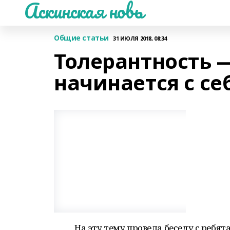
Аскинская новь
Общие статьи
31 ИЮЛЯ 2018, 08:34
Толерантность —
начинается с се
На эту тему провела беседу с ребя