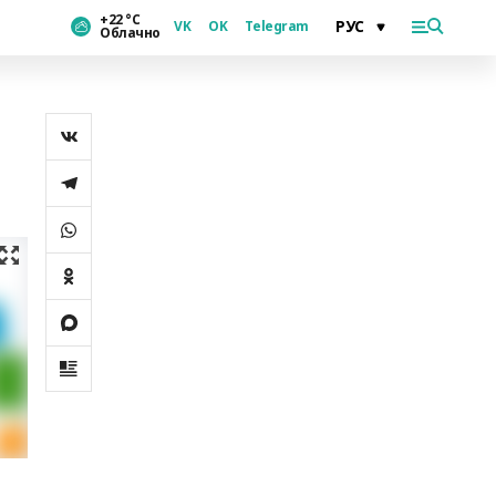
+22 °С
VK
OK
Telegram
Облачно