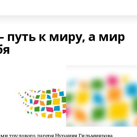
 путь к миру, а мир
бя
тами трудового лагеря Нурания Гильмиярова,