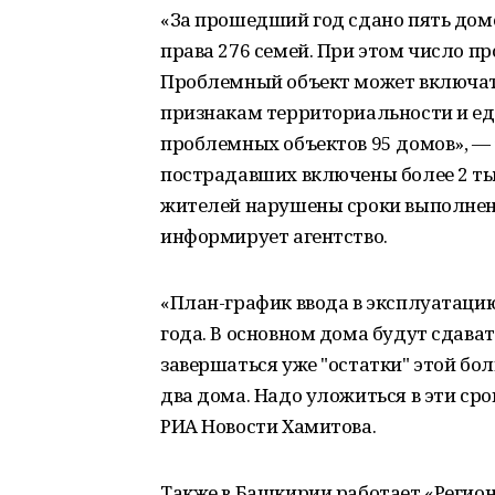
«За прошедший год сдано пять домо
права 276 семей. При этом число пр
Проблемный объект может включать
признакам территориальности и еди
проблемных объектов 95 домов», — 
пострадавших включены более 2 тыс
жителей нарушены сроки выполнени
информирует агентство.
«План-график ввода в эксплуатаци
года. В основном дома будут сдават
завершаться уже "остатки" этой бо
два дома. Надо уложиться в эти сро
РИА Новости Хамитова.
Также в Башкирии работает «Регио