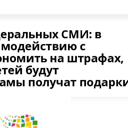
еральных СМИ: в
имодействию с
ономить на штрафах,
етей будут
мамы получат подарк