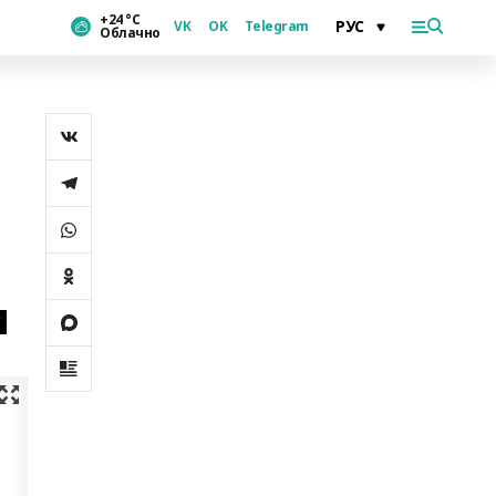
+24 °С
VK
OK
Telegram
Облачно
и