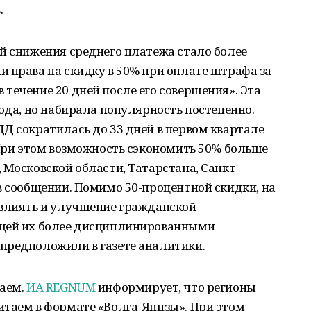
.
й снижения среднего платежа стало более
 права на скидку в 50% при оплате штрафа за
течение 20 дней после его совершения». Эта
года, но набирала популярность постепенно.
Д сократилась до 33 дней в первом квартале
 При этом возможность сэкономить 50% больше
 Московской области, Татарстана, Санкт-
в сообщении. Помимо 50-процентной скидки, на
овлиять и улучшение гражданской
ющей их более дисциплинированными
предположили в газете аналитики.
таем.
ИА REGNUM
информирует, что регионы
итаем в формате «Волга-Янцзы». При этом