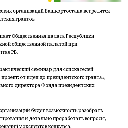
еских организаций Башкортостана встретятся
тских грантов.
пает Общественная палата Республики
жной общественной палатой при
тае РБ.
 практический семинар для соискателей
роект: от идеи до президентского гранта»,
льного директора Фонда президентских
организаций будет возможность разобрать
тирования и детально проработать вопросы,
еканий у экспертов конкурса.