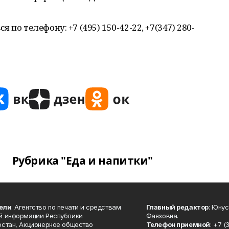
по телефону: +7 (495) 150-42-22, +7(347) 280-
Рубрика "Еда и напитки"
ели
: Агентство по печати и средствам
Главный редактор
: Юну
й информации Республики
Фаязовна.
стан, Акционерное общество
Телефон приемной
: +7 (