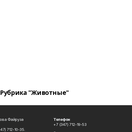
Рубрика "Животные"
сова Файруза
Телефон
+7 (347) 712-19-53
347) 712-10-35.