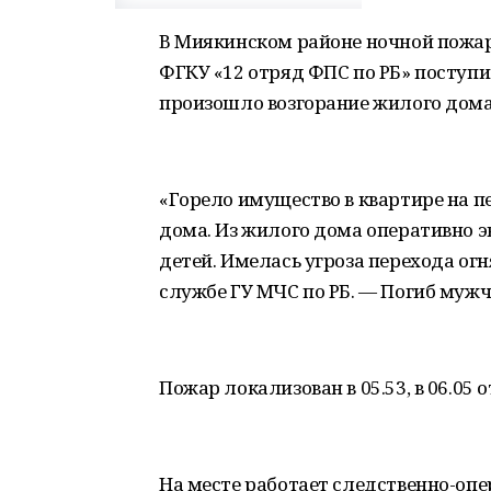
В Миякинском районе ночной пожар 
ФГКУ «12 отряд ФПС по РБ» поступи
произошло возгорание жилого дома
«Горело имущество в квартире на 
дома. Из жилого дома оперативно эв
детей. Имелась угроза перехода огн
службе ГУ МЧС по РБ. — Погиб мужч
Пожар локализован в 05.53, в 06.05
На месте работает следственно-опе