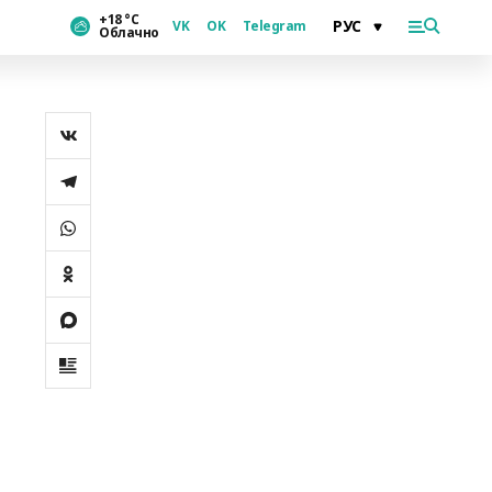
+18 °С
VK
OK
Telegram
Облачно