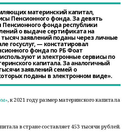
мляющих материнский капитал,
исы Пенсионного фонда. За девять
я Пенсионного фонда республики
лений о выдаче сертификата на
9 тысяч заявлений поданы через личные
ле госуслуг, — констатировал
сионного фонда по РБ Фоат
 используют и электронные сервисы по
еринского капитала. За аналогичный
тысячи заявлений семей о
 которых поданы в электронном виде».
рм»
, к 2021 году размер материнского капитала
итала в стране составляет 453 тысячи рублей.