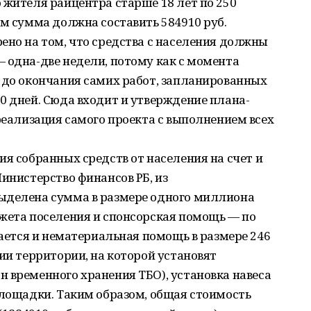
 жителя райцентра старше 18 лет по 250
ем сумма должна составить 584910 руб.
ено на том, что средства с населения должны
 одна-две недели, потому как с момента
 до окончания самих работ, запланированных
0 дней. Сюда входит и утверждение плана-
 реализация самого проекта с выполнением всех
ия собранных средств от населения на счет и
Министерство финансов РБ, из
ыделена сумма в размере одного миллиона
джета поселения и спонсорская помощь — по
гается и нематериальная помощь в размере 246
нии территории, на которой установят
 временного хранения ТБО), установка навеса
площадки. Таким образом, общая стоимость