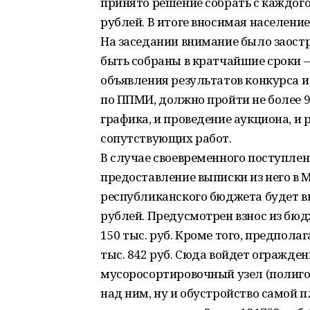
принято решение собрать с каждого
рублей. В итоге вносимая населени
На заседании внимание было заостр
быть собраны в кратчайшие сроки —
объявления результатов конкурса и
по ППМИ, должно пройти не более 9
графика, и проведение аукциона, и
сопутствующих работ.
В случае своевременного поступлен
предоставление выписки из него в 
республиканского бюджета будет в
рублей. Предусмотрен взнос из бю
150 тыс. руб. Кроме того, предпола
тыс. 842 руб. Сюда войдет огражде
мусоросортировочный узел (полигон
над ним, ну и обустройство самой 