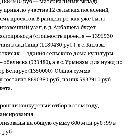
 (1884910 руб — материальный вклад).
у приняло участие 12 сельских поселений,
мь проектов. В райцентре, как уже было
ировочный узел, в д. Арбашево будет
одопровода (стоимость проекта — 1395930
ения кладбища (1180430 руб.), в с. Кигазы —
Карткисяк — здания сельского дома культуры
— обелиска (933480), а в с. Урмиязы для нужд по
р Беларус (1350000). Общая сумма
составит 8690380 руб., из них 5937910 руб. —
жета.
прошли конкурсный отбор в этом году,
нансирования.
 реализованы на общую сумму 600 млн руб.; 99 в
 руб.