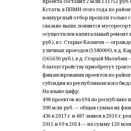
проекта составит 2 млн 131752 руб.
Кстати, в ППМИ этого года по район
конкурсный отбор прошли только се
сказано выше, появится мусоросорт
осуществлен капитальный ремонт в
руб.), в с. Старые Казанчи — огражд
уличных проездов (1380000), в д. 
(565630 руб.), в д. Старый Матабаш 
благоустройству приобретут тракто
финансирования проектов по району 
субсидия из республиканского бюд
На языке цифр:
498 проектов из 694 по республике 
300 млн руб. — общая сумма их фи
436 в 2017 г. и 487 заявок в 2016 г.
2015 и 69 в 2014 — на сумму 120 млн.