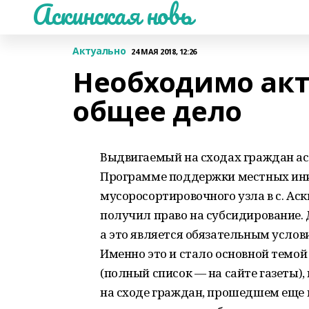
Аскинская новь
Актуально
24 МАЯ 2018, 12:26
Необходимо акт
общее дело
Выдвигаемый на сходах граждан ас
Программе поддержки местных ини
мусоросортировочного узла в с. Ас
получил право на субсидирование. 
а это является обязательным услов
Именно это и стало основной темой
(полный список — на сайте газеты),
на сходе граждан, прошедшем еще в