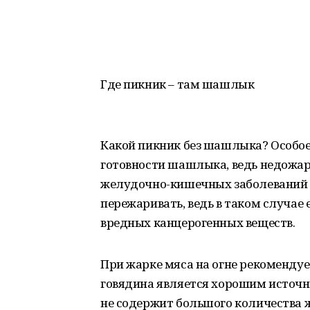
Где пикник – там шашлык
Какой пикник без шашлыка? Особое
готовности шашлыка, ведь недожа
желудочно-кишечных заболеваний и
пережаривать, ведь в таком случае
вредных канцерогенных веществ.
При жарке мяса на огне рекоменду
говядина является хорошим источн
не содержит большого количества 