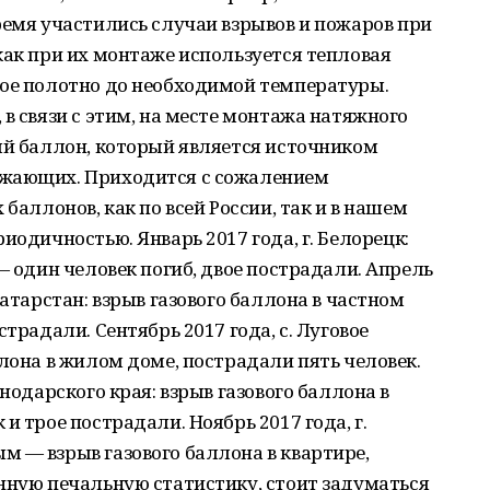
ремя участились случаи взрывов и пожаров при
как при их монтаже используется тепловая
ное полотно до необходимой температуры.
в связи с этим, на месте монтажа натяжного
ый баллон, который является источником
ужающих. Приходится с сожалением
баллонов, как по всей России, так и в нашем
иодичностью. Январь 2017 года, г. Белорецк:
— один человек погиб, двое пострадали. Апрель
Татарстан: взрыв газового баллона в частном
традали. Сентябрь 2017 года, с. Луговое
ллона в жилом доме, пострадали пять человек.
снодарского края: взрыв газового баллона в
и трое пострадали. Ноябрь 2017 года, г.
 — взрыв газового баллона в квартире,
нную печальную статистику, стоит задуматься