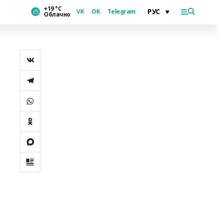
+19 °С
VK
OK
Telegram
Облачно