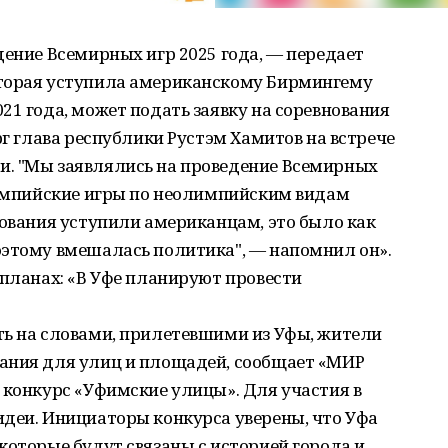
дение Всемирных игр 2025 года, — передает
оторая уступила американскому Бирмингему
21 года, может подать заявку на соревнования
рг глава республики Рустэм Хамитов на встрече
. "Мы заявлялись на проведение Всемирных
олимпийские игры по неолимпийским видам
сования уступили американцам, это было как
оэтому вмешалась политика", — напомнил он».
 планах: «В Уфе планируют провести
ть на словами, прилетевшими из Уфы, жители
ания для улиц и площадей, сообщает «МИР
 конкурс «Уфимские улицы». Для участия в
идеи. Инициаторы конкурса уверены, что Уфа
которые будут связаны с историей города и