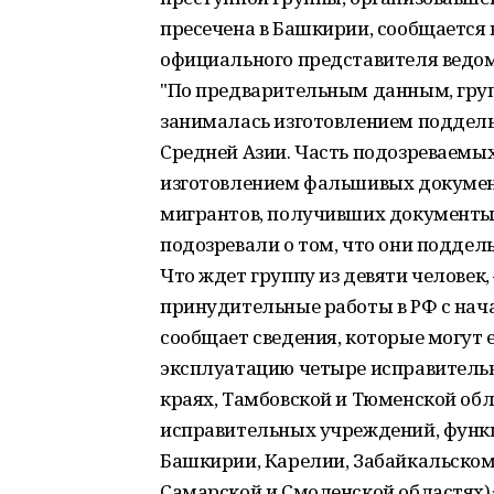
пресечена в Башкирии, сообщается в
официального представителя ведом
"По предварительным данным, группа
занималась изготовлением поддель
Средней Азии. Часть подозреваемы
изготовлением фальшивых документ
мигрантов, получивших документы 
подозревали о том, что они поддел
Что ждет группу из девяти человек
принудительные работы в РФ с нач
сообщает сведения, которые могут е
эксплуатацию четыре исправитель
краях, Тамбовской и Тюменской обл
исправительных учреждений, функ
Башкирии, Карелии, Забайкальском 
Самарской и Смоленской областях)»