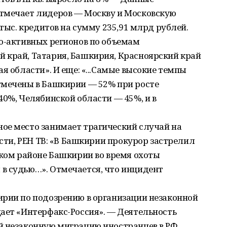
тмечает лидеров — Москву и Московскую
 тыс. кредитов на сумму 235,91 млрд рублей.
но-активных регионов по объемам
 край, Татария, Башкирия, Красноярский край
я области». И еще: «...Самые высокие темпы
тмечены в Башкирии — 52% при росте
40%, Челябинской области — 45%, и в
ое место занимает трагический случай на
ости, РЕН ТВ: «В Башкирии прокурор застрелил
ском районе Башкирии во время охоты
в судью…». Отмечается, что инцидент
ирии по подозрению в организации незаконной
ает «Интерфакс-Россия». — Деятельность
й незаконную миграцию иностранцев в РФ,