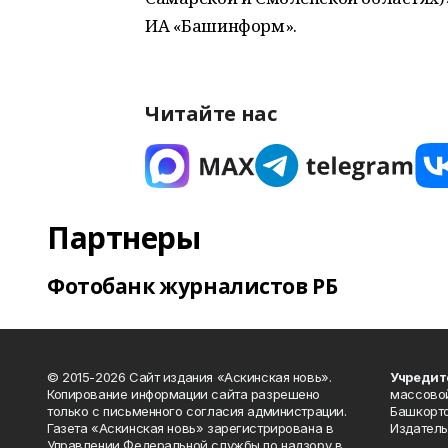
ИА «Башинформ».
Читайте нас
Партнеры
Фотобанк журналистов РБ
© 2015-2026 Сайт издания «Аскинская новь».
Учредит
Копирование информации сайта разрешено
массово
только с письменного согласия администрации.
Башкорто
Газета «Аскинская новь» зарегистрирована в
Издатель
Управлении Федеральной службы по надзору в