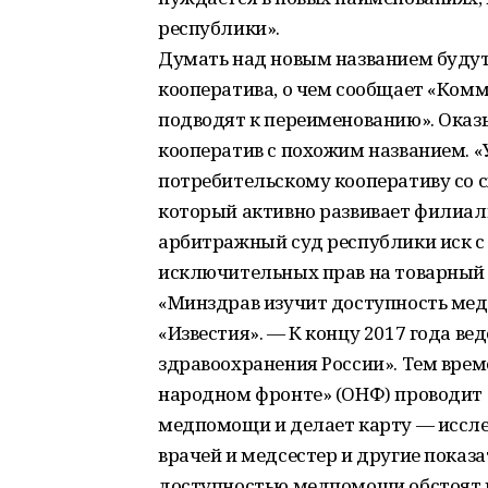
республики».
Думать над новым названием будут
кооператива, о чем сообщает «Ком
подводят к переименованию». Оказы
кооператив с похожим названием. 
потребительскому кооперативу со 
который активно развивает филиаль
арбитражный суд республики иск с
исключительных прав на товарный 
«Минздрав изучит доступность мед
«Известия». — К концу 2017 года ве
здравоохранения России». Тем вре
народном фронте» (ОНФ) проводит
медпомощи и делает карту — иссле
врачей и медсестер и другие показа
доступностью медпомощи обстоят в