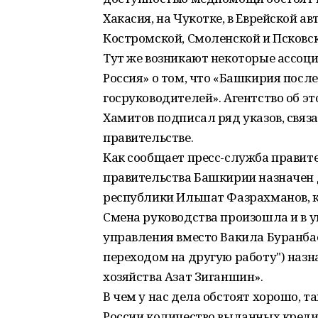
Хакасия, на Чукотке, в Еврейской а
Костромской, Смоленской и Псковск
Тут же возникают некоторые ассоци
Россия» о том, что «Башкирия пос
госруководителей». Агентство об э
Хамитов подписал ряд указов, свя
правительстве.
Как сообщает пресс-служба правит
правительства Башкирии назначен 
республики Ильшат Фазрахманов, к
Смена руководства произошла и в 
управления вместо Вакила Буранбаев
переходом на другую работу") наз
хозяйства Азат Зиганшин».
В чем у нас дела обстоят хорошо, та
России количество выданных кредит