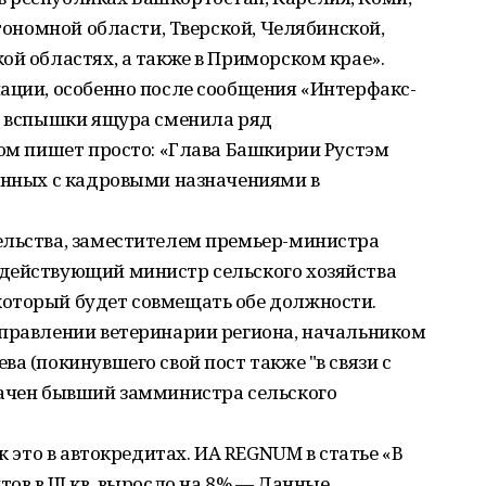
втономной области, Тверской, Челябинской,
ой областях, а также в Приморском крае».
ации, особенно после сообщения «Интерфакс-
ле вспышки ящура сменила ряд
том пишет просто: «Глава Башкирии Рустэм
занных с кадровыми назначениями в
ельства, заместителем премьер-министра
действующий министр сельского хозяйства
оторый будет совмещать обе должности.
управлении ветеринарии региона, начальником
а (покинувшего свой пост также "в связи с
начен бывший замминистра сельского
к это в автокредитах. ИА REGNUM в статье «В
ов в III кв. выросло на 8% — Данные