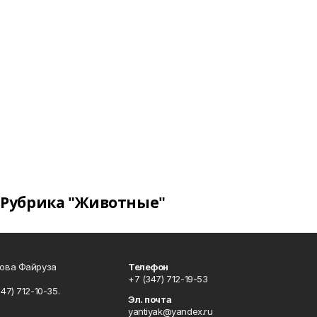
Рубрика "Животные"
сова Файруза
Телефон
+7 (347) 712-19-53
347) 712-10-35.
Эл. почта
yantiyak@yandex.ru