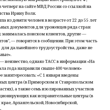
 четверг на сайте МВД России со ссылкой на
ства Ирину Волк.
 из девяти человек в возрасте от 22 до 55 лет
ных документов для уроженцев ряда стран
х занималась поиском клиентов, другие —
ов", — говорится в сообщении. При этом часть
для дальнейшего трудоустройства, даже не
ьные».
, — неизвестно, однако ТАСС в информации «На
ала года направили свыше 400 человек»
е заинтересовать: «С 1 января введены
ных центра (в Приморском и Ставропольском
астях), а также семь изолированных участков
ционирующих как исправительные центры (в
крае, Архангельской, Новосибирской,
.