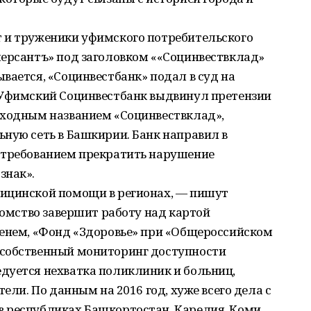
 и труженики уфимского потребительского
мерсантъ» под заголовком ««Социнвествклад»
вается, «Социнвестбанк» подал в суд на
«Уфимский Социнвестбанк выдвинул претензии
сходным названием «Социнвествклад»,
ную сеть в Башкирии. Банк направил в
 требованием прекратить нарушение
знак».
ицинской помощи в регионах, — пишут
домство завершит работу над картой
менем, «Фонд «Здоровье» при «Общероссийском
 собственный мониторинг доступности
дуется нехватка поликлиник и больниц,
тели. По данным на 2016 год, хуже всего дела с
 республиках Башкортостан, Карелия, Коми,