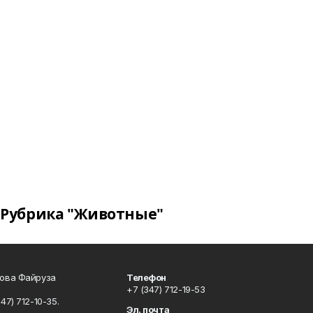
Рубрика "Животные"
сова Файруза
Телефон
+7 (347) 712-19-53
347) 712-10-35.
Эл. почта