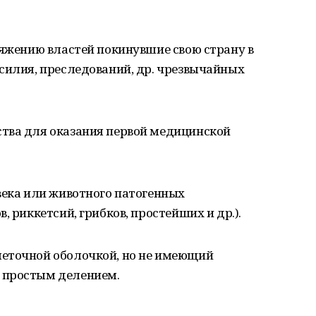
ряжению властей покинувшие свою страну в
силия, преследований, др. чрезвычайных
тва для оказания первой медицинской
века или животного патогенных
, риккетсий, грибков, простейших и др.).
еточной оболочкой, но не имеющий
 простым делением.