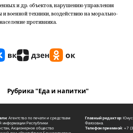
енных и др. объектов, нарушению управления
 и военной техники, воздействию на морально-
 население противника.
Рубрика "Еда и напитки"
ели
: Агентство по печати и средствам
Главный редактор
: Юну
й информации Республики
Фаязовна.
стан, Акционерное общество
Телефон приемной
: +7 (