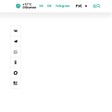
+17 °С
VK
OK
Telegram
Облачно