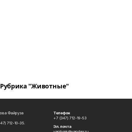
Рубрика "Животные"
сова Файруза
Телефон
+7 (347) 712-19-53
347) 712-10-35.
Эл. почта
yantiyak@yandex.ru