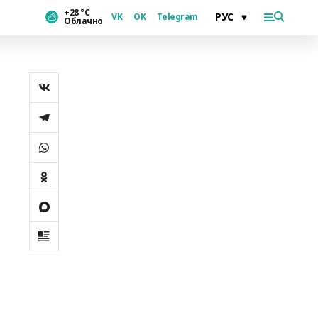
+28 °С
VK
OK
Telegram
Облачно