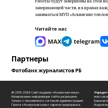
Работы будут завершены на этой не
завершающей части, и в кранах каж
заниматься МУП «Аскинские теплов
Читайте нас
Партнеры
Фотобанк журналистов РБ
© 2015-2026 Сайт издания «Аскинская новь».
Учредит
Копирование информации сайта разрешено
массово
только с письменного согласия администрации.
Башкорто
Газета «Аскинская новь» зарегистрирована в
Издатель