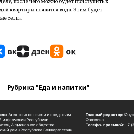
деле, после чего можно будет приступить к
дой квартиры появится вода. Этим будет
ые сети».
Рубрика "Еда и напитки"
ели
: Агентство по печати и средствам
Главный редактор
: Юну
й информации Республики
Фаязовна.
стан, Акционерное общество
Телефон приемной
: +7 (
ский дом «Республика Башкортостан».