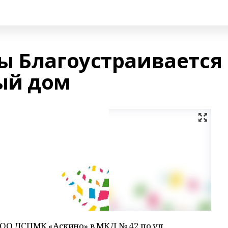
ы Благоустраивается
ый дом
ООО ДСПМК «Аскино» в МКД № 42 по ул.