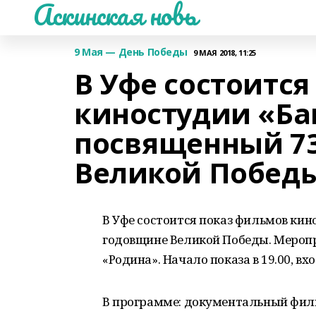
Аскинская новь
9 Мая — День Победы
9 МАЯ 2018, 11:25
В Уфе состоитс
киностудии «Ба
посвященный 7
Великой Побед
В Уфе состоится показ фильмов ки
годовщине Великой Победы. Меропр
«Родина». Начало показа в 19.00, вх
В программе: документальный филь