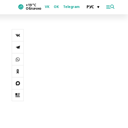
+19 °С
VK
OK
Telegram
Облачно