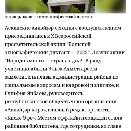
Аскинцы написали этнографический диктант
Аскинские ағинәйҙәр сегодня с воодушевлением
присоединились к X Всероссийской
просветительской акции "Большой
этнографический диктант — 2025". Лозунг акции:
"Народов много — страна одна!" В ряду
участников были Эльза Ахметгареева,
заместитель главы администрации района по
социальным вопросам и кадровой политике, и
Гульфия Янбаева, руководитель
республиканской общественной организации
«Ағинәйҙәр ҡоро», главный редактор газеты
«Киске Өфө». Местом оффлайн площадки стала
районная библиотека, где сотрудники, во главе