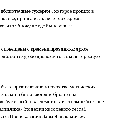
Библиотечные сумерки», которое прошло в
отеке, пришлось на вечернее время,
, что яблоку не где было упасть.
 оповещены о времени праздника: яркое
 библиотеку, обещая всем гостям интересную
ом было организовано множество магических
 канзаши (изготовление брошей из
ие бус из войлока, чемпионат на самое быстрое
астилина» (поделки из соленого теста),
а), «Предсказания Бабы Яги по книге»,