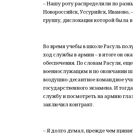
– Нашу роту распределили по разн
Новороссийск, Уссурийск, Иваново, 
группу, дислокация которой была в 
Во время учебы в школе Расуль пол
ход службы в армии – в итоге он ок
обеспечения. По словам Расуля, еще
военнослужащим и по окончании шк
воздушно-десантное командное учи
государственного экзамена. И тогд
службу и посмотреть на армию глаз
заключил контракт.
– Я долго думал, прежде чем приня