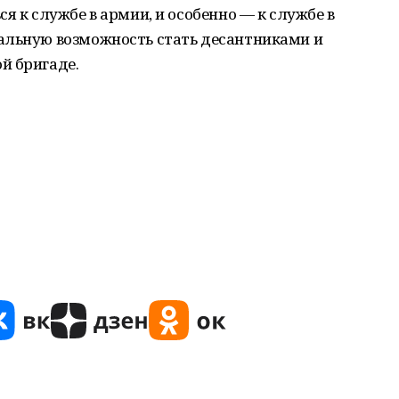
я к службе в армии, и особенно — к службе в
альную возможность стать десантниками и
й бригаде.