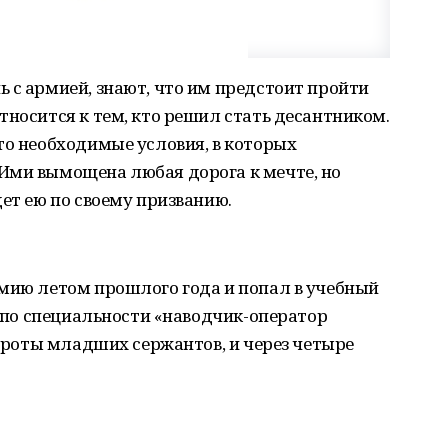
 с армией, знают, что им предстоит пройти
тносится к тем, кто решил стать десантником.
то необходимые условия, в которых
Ими вымощена любая дорога к мечте, но
дет ею по своему призванию.
рмию летом прошлого года и попал в учебный
я по специальности «наводчик-оператор
е роты младших сержантов, и через четыре