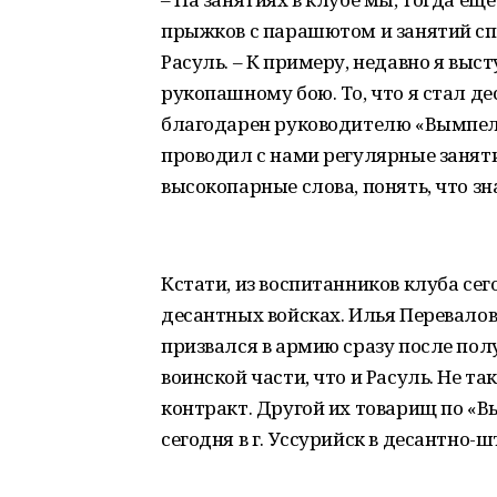
прыжков с парашютом и занятий спо
Расуль. – К примеру, недавно я вы
рукопашному бою. То, что я стал де
благодарен руководителю «Вымпела
проводил с нами регулярные заняти
высокопарные слова, понять, что 
Кстати, из воспитанников клуба се
десантных войсках. Илья Перевало
призвался в армию сразу после полу
воинской части, что и Расуль. Не т
контракт. Другой их товарищ по «
сегодня в г. Уссурийск в десантно-