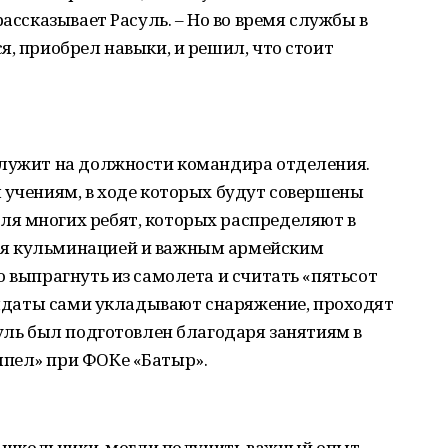
рассказывает Расуль. – Но во время службы в
я, приобрел навыки, и решил, что стоит
служит на должности командира отделения.
 учениям, в ходе которых будут совершены
я многих ребят, которых распределяют в
ся кульминацией и важным армейским
о выпрагнуть из самолета и считать «пятьсот
Солдаты сами укладывают снаряжение, проходят
суль был подготовлен благодаря занятиям в
пел» при ФОКе «Батыр».
ще школьники, могли получить важный опыт