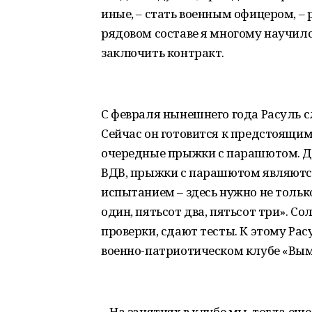
иные, – стать военным офицером, – 
рядовом составе я многому научилс
заключить контракт.
С февраля нынешнего года Расуль 
Сейчас он готовится к предстоящим
очередные прыжки с парашютом. Дл
ВДВ, прыжки с парашютом являют
испытанием – здесь нужно не тольк
один, пятьсот два, пятьсот три». 
проверки, сдают тесты. К этому Ра
военно-патриотическом клубе «Вым
– На занятиях в клубе мы, тогда е