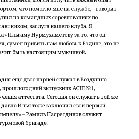
ртом, что помогло мне на службе, – говорит
ступил на командных соревнованиях по
сантником, заслуга нашего клуба. Я
» Ильгаму Нурмухаметову за то, что он
я, сумел привить нам любовь к Родине, это не
значит быть настоящим мужчиной.
годня еще двое парней служат в Воздушно-
в, прошлогодний выпускник АСШ №1,
чения аттестата. Сегодня он служит в той же
ак давно Илья тоже заключил свой первый
Вымпелу» – Рамиль Насретдинов служит
штурмовой бригаде.