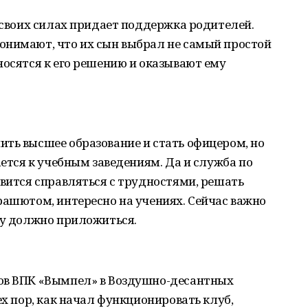
в своих силах придает поддержка родителей.
онимают, что их сын выбрал не самый простой
носятся к его решению и оказывают ему
ть высшее образование и стать офицером, но
ается к учебным заведениям. Да и служба по
авится справляться с трудностями, решать
рашютом, интересно на учениях. Сейчас важно
му должно приложиться.
ов ВПК «Вымпел» в Воздушно-десантных
ех пор, как начал функционировать клуб,