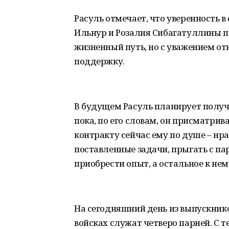
Расуль отмечает, что уверенность 
Ильнур и Розалия Сибагатуллины п
жизненный путь, но с уважением от
поддержку.
В будущем Расуль планирует получи
пока, по его словам, он присматрив
контракту сейчас ему по душе – нр
поставленные задачи, прыгать с па
приобрести опыт, а остальное к не
На сегодняшний день из выпускник
войсках служат четверо парней. С т