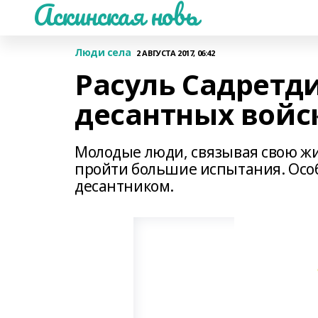
Аскинская новь
Люди села
2 АВГУСТА 2017, 06:42
Расуль Садретд
десантных войс
Молодые люди, связывая свою жи
пройти большие испытания. Особе
десантником.