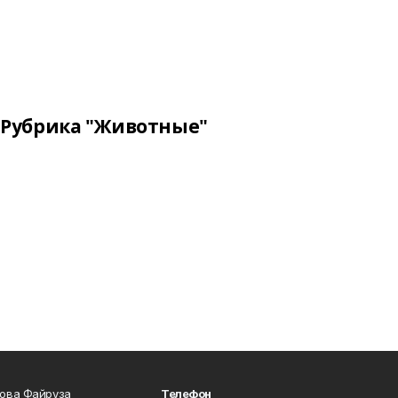
Рубрика "Животные"
сова Файруза
Телефон