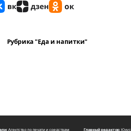
Рубрика "Еда и напитки"
ели
: Агентство по печати и средствам
Главный редактор
: Юну